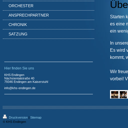
Übe
ORCHESTER
ANSPRECHPARTNER
Starten 
es eine 
CHRONIK
ein weni
SATZUNG
In unse
Es wird v
kommt, w
Hier finden Sie uns
Wir freu
KHS Endingen
vorbei! 
Nächstentalstraße 40
79346 Endingen am Kaiserstuhl
in
fo@khs-endin
gen.de
Druckversion
|
Sitemap
© KHS Endingen